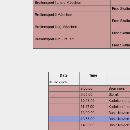
Breitensport I ältere Mädchen
Free Skati
Breitensport II Mädchen
Free Skati
Breitensport III a) Mädchen
Free Skati
Breitensport III b) Frauen
Free Skati
Date
Time
01.02.2026
8:00:00
Beginners
9:06:00
Sternli
10:23:00
Kadetten jün
11:17:00
Kadetten älte
13:00:00
Basic Novice
13:56:00
Basic Novice
14:00:00
Basic Novice