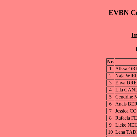
EVBN Cu
I
Nr.
1
Alissa O
2
Naja WI
3
Enya DRE
4
Lila GAN
5
Cendrine
6
Anais BE
7
Jessica C
8
Rafaela F
9
Lieke NE
10
Lena TAD