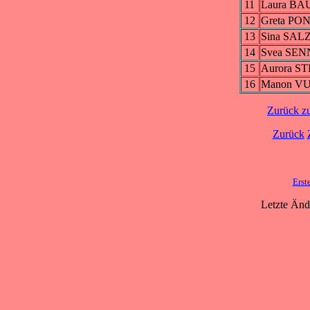
11
Laura B
12
Greta PO
13
Sina SA
14
Svea SEN
15
Aurora S
16
Manon V
Zurück z
Zurück
Erst
Letzte Änd