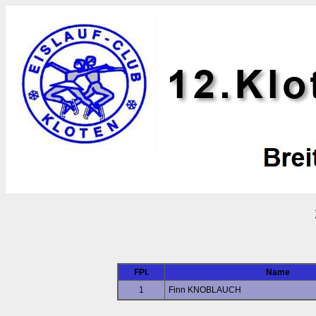
FPl.
Name
1
Finn KNOBLAUCH