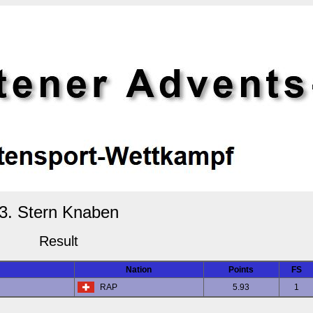
3. Stern Knaben
Result
Nation
Points
FS
RAP
5.93
1