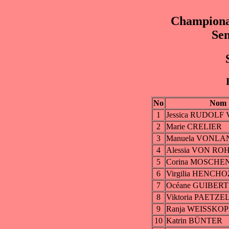
Championat
Sen
No
Nom
1
Jessica RUDOL
2
Marie CRELIER
3
Manuela VONL
4
Alessia VON RO
5
Corina MOSCHE
6
Virgilia HENCHO
7
Océane GUIBERT
8
Viktoria PAETZE
9
Ranja WEISSKOP
10
Katrin BÜNTER