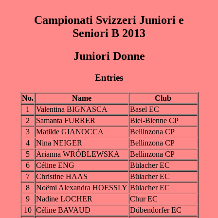
Campionati Svizzeri Juniori e
Seniori B 2013
Juniori Donne
Entries
No.
Name
Club
1
Valentina BIGNASCA
Basel EC
2
Samanta FURRER
Biel-Bienne CP
3
Matilde GIANOCCA
Bellinzona CP
4
Nina NEIGER
Bellinzona CP
5
Arianna WRÓBLEWSKA
Bellinzona CP
6
Céline ENG
Bülacher EC
7
Christine HAAS
Bülacher EC
8
Noëmi Alexandra HOESSLY
Bülacher EC
9
Nadine LOCHER
Chur EC
10
Céline BAVAUD
Dübendorfer EC