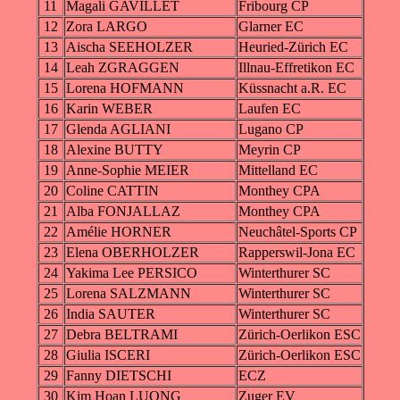
11
Magali GAVILLET
Fribourg CP
12
Zora LARGO
Glarner EC
13
Aischa SEEHOLZER
Heuried-Zürich EC
14
Leah ZGRAGGEN
Illnau-Effretikon EC
15
Lorena HOFMANN
Küssnacht a.R. EC
16
Karin WEBER
Laufen EC
17
Glenda AGLIANI
Lugano CP
18
Alexine BUTTY
Meyrin CP
19
Anne-Sophie MEIER
Mittelland EC
20
Coline CATTIN
Monthey CPA
21
Alba FONJALLAZ
Monthey CPA
22
Amélie HORNER
Neuchâtel-Sports CP
23
Elena OBERHOLZER
Rapperswil-Jona EC
24
Yakima Lee PERSICO
Winterthurer SC
25
Lorena SALZMANN
Winterthurer SC
26
India SAUTER
Winterthurer SC
27
Debra BELTRAMI
Zürich-Oerlikon ESC
28
Giulia ISCERI
Zürich-Oerlikon ESC
29
Fanny DIETSCHI
ECZ
30
Kim Hoan LUONG
Zuger EV